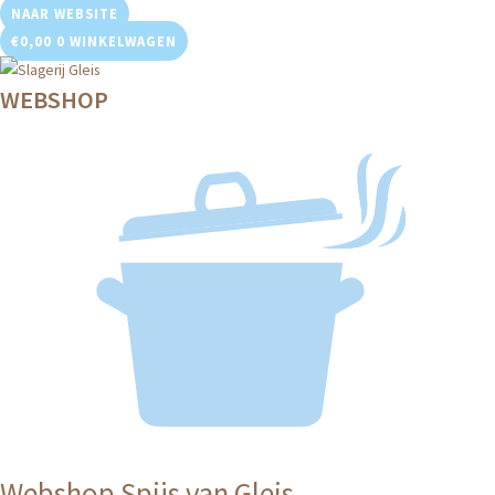
Ga
NAAR WEBSITE
naar
€
0,00
0
WINKELWAGEN
de
WEBSHOP
inhoud
Webshop Spijs van Gleis