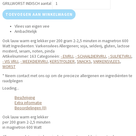
GRILLWORST INDISCH aantal
TOEVOEGEN AAN WINKELWAGEN
Vlees van eigen vee
Ambachtelijk
Ook lauw warm erg lekker per 200 gram 2-2,5 minuten in magnetron 600
Watt Ingredienten: Varkensvlees Allergenen; soja, selderij, gluten, lactose
mosterd, sesam, noten, pinda
Artikelnummer:
163
Categorieën:
- EIVRIJ
,
- SCHAALDIERVRIJ
,
- SULFIETVRIJ
,
- VIS VRIJ
,
- WEEKDIERVRIJ
,
KERSTFOLDER
,
SNACKS
,
VARKENSVLEES
,
WORST
* Neem contact met ons op om de precieze allergenen en ingrediënten te
raadplegen
Loading...
Beschrijving
Extra informatie
Beoordelingen (0)
Ook lauw warm erg lekker
per 200 gram 2-2,5 minuten
in magnetron 600 Watt