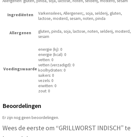
Allergenen: gluten, pinda, soja, lactose, noten, selderij, mosterd, sesam
Varkensvlees, Allergenen;, soja, selderij, gluten,
Ingrediënten
lactose, mosterd, sesam, noten, pinda
gluten, pinda, soja, lactose, noten, selderij, mosterd,
Allergenen
sesam
energie (kj): 0
energie (kcal): 0
vetten: 0
vetten (verzadigd): 0
Voedingswaarde
koolhydraten: 0
suikers: 0
vezels: 0
eiwitten: 0
zout: 0
Beoordelingen
Er zijn nog geen beoordelingen.
Wees de eerste om “GRILLWORST INDISCH” te