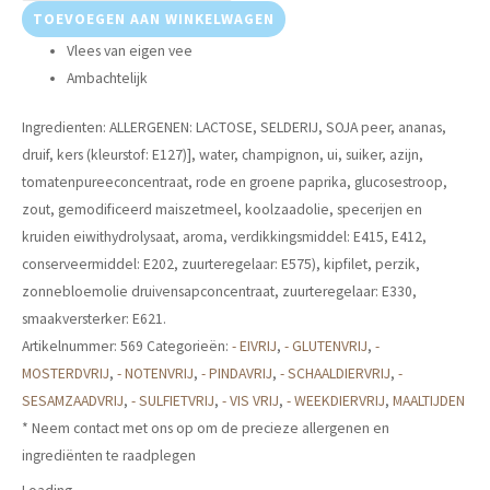
TOEVOEGEN AAN WINKELWAGEN
Vlees van eigen vee
Ambachtelijk
Ingredienten: ALLERGENEN: LACTOSE, SELDERIJ, SOJA peer, ananas,
druif, kers (kleurstof: E127)], water, champignon, ui, suiker, azijn,
tomatenpureeconcentraat, rode en groene paprika, glucosestroop,
zout, gemodificeerd maiszetmeel, koolzaadolie, specerijen en
kruiden eiwithydrolysaat, aroma, verdikkingsmiddel: E415, E412,
conserveermiddel: E202, zuurteregelaar: E575), kipfilet, perzik,
zonnebloemolie druivensapconcentraat, zuurteregelaar: E330,
smaakversterker: E621.
Artikelnummer:
569
Categorieën:
- EIVRIJ
,
- GLUTENVRIJ
,
-
MOSTERDVRIJ
,
- NOTENVRIJ
,
- PINDAVRIJ
,
- SCHAALDIERVRIJ
,
-
SESAMZAADVRIJ
,
- SULFIETVRIJ
,
- VIS VRIJ
,
- WEEKDIERVRIJ
,
MAALTIJDEN
* Neem contact met ons op om de precieze allergenen en
ingrediënten te raadplegen