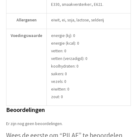
E330, smaakversterker:, E621.
Allergenen
eiwit, ei, soja, lactose, selderij
Voedingswaarde
energie (kj): 0
energie (kcal): 0
vetten: 0
vetten (verzadigd): 0
koolhydraten: 0
suikers: 0
vezels: 0
eiwitten: 0
zout: 0
Beoordelingen
Er zijn nog geen beoordelingen.
Wees de eerste om “PILAF” te beoordelen