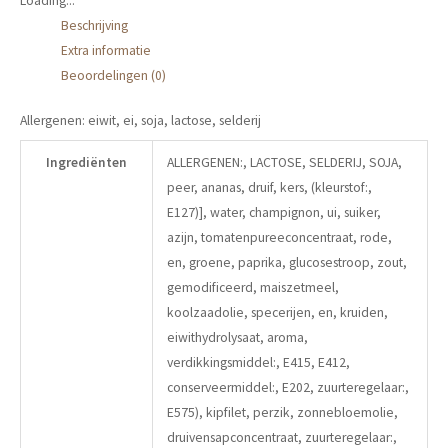
Loading...
Beschrijving
Extra informatie
Beoordelingen (0)
Allergenen: eiwit, ei, soja, lactose, selderij
Ingrediënten
ALLERGENEN:, LACTOSE, SELDERIJ, SOJA,
peer, ananas, druif, kers, (kleurstof:,
E127)], water, champignon, ui, suiker,
azijn, tomatenpureeconcentraat, rode,
en, groene, paprika, glucosestroop, zout,
gemodificeerd, maiszetmeel,
koolzaadolie, specerijen, en, kruiden,
eiwithydrolysaat, aroma,
verdikkingsmiddel:, E415, E412,
conserveermiddel:, E202, zuurteregelaar:,
E575), kipfilet, perzik, zonnebloemolie,
druivensapconcentraat, zuurteregelaar:,