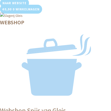
Ga
NAAR WEBSITE
naar
€
0,00
0
WINKELWAGEN
de
WEBSHOP
inhoud
Webshop Spijs van Gleis